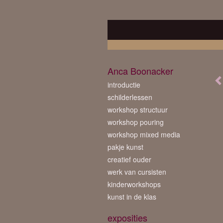
Anca Boonacker
introductie
schilderlessen
workshop structuur
workshop pouring
workshop mixed media
pakje kunst
creatief ouder
werk van cursisten
kinderworkshops
kunst in de klas
exposities