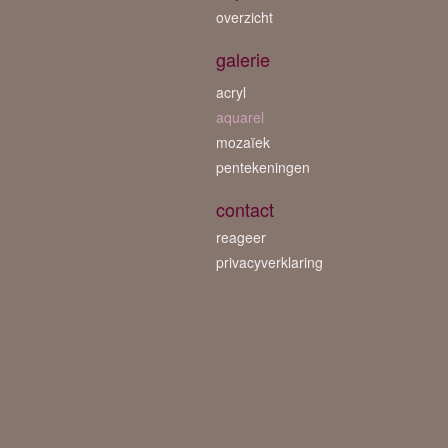
overzicht
galerie
acryl
aquarel
mozaïek
pentekeningen
contact
reageer
privacyverklaring