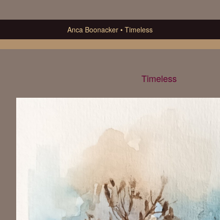
Anca Boonacker
Timeless
Timeless