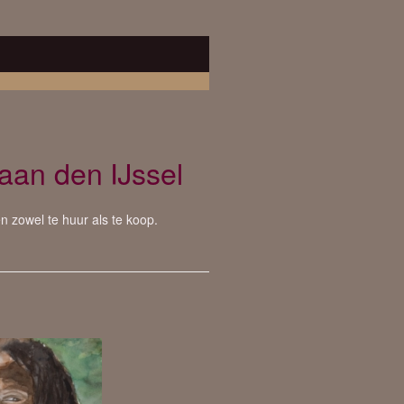
aan den IJssel
n zowel te huur als te koop.