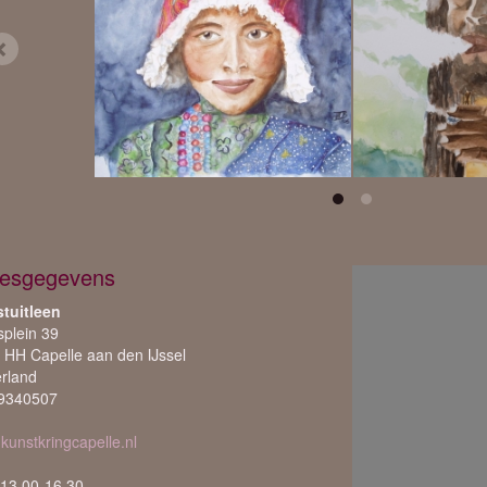
esgegevens
tuitleen
splein 39
 HH Capelle aan den IJssel
rland
9340507
kunstkringcapelle.nl
13.00-16.30