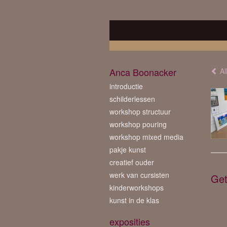
Anca Boonacker
Al
introductie
schilderlessen
workshop structuur
workshop pouring
workshop mixed media
pakje kunst
creatief ouder
werk van cursisten
Get
kinderworkshops
kunst in de klas
exposities