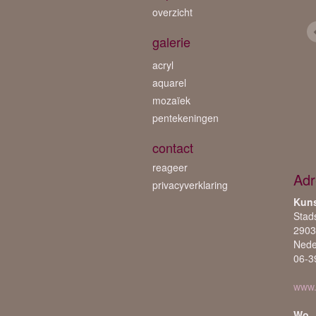
overzicht
galerie
acryl
aquarel
mozaïek
pentekeningen
contact
reageer
Adr
privacyverklaring
Kuns
Stad
2903
Nede
06-3
www.
Wo