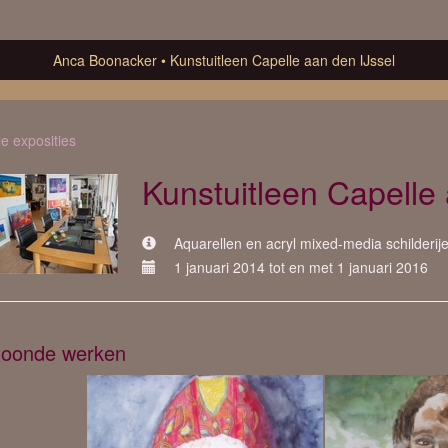
Anca Boonacker
Kunstuitleen Capelle aan den IJssel
le exposities
Kunstuitleen Capelle 
Aquarellen en acryl mixed-media schilderije
1 januari 2014 tot en met 1 januari 2016
oonde werken