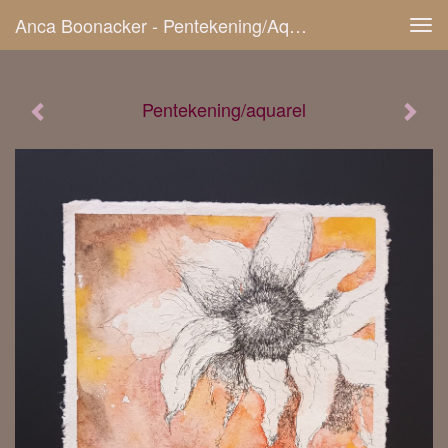
Anca Boonacker - Pentekening/aquarel
Tog
navi
Pentekening/aquarel