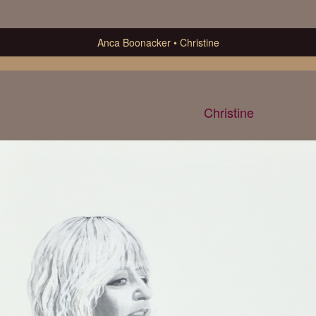
Anca Boonacker
Christine
Christine