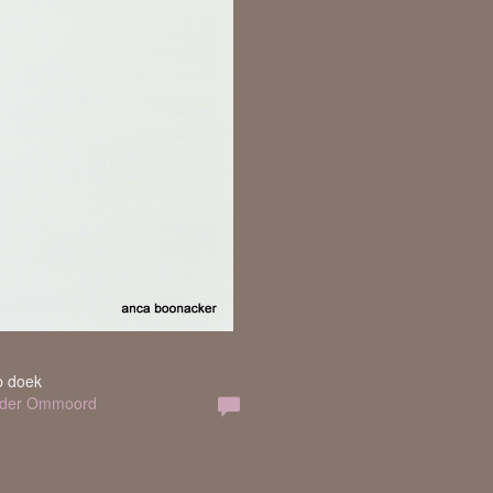
g
p doek
Mulder Ommoord